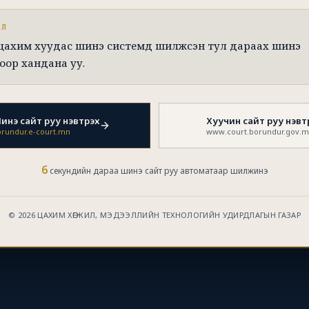
ЭЛ
 цахим хуудас шинэ системд шилжсэн тул дараах шинэ
оор хандана уу.
инэ сайт руу нэвтрэх
Хуучин сайт руу нэвт
rundur.e-court.mn
www.court.borundur.gov.
6
секундийн дараа шинэ сайт руу автоматаар шилжинэ
© 2026 ЦАХИМ ХӨГЖИЛ, МЭДЭЭЛЛИЙН ТЕХНОЛОГИЙН УДИРДЛАГЫН ГАЗАР