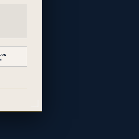
рэх
mn