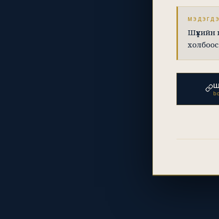
МЭДЭГД
Шүүхийн
холбоос
Ш
bo