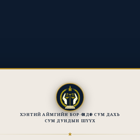
ХЭНТИЙ АЙМГИЙН БОР-ӨНДӨР СУМ ДАХЬ
СУМ ДУНДЫН ШҮҮХ