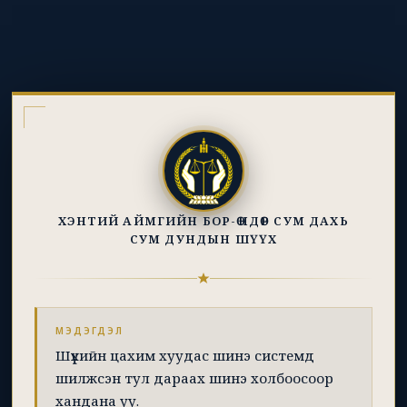
ХЭНТИЙ АЙМГИЙН БОР-ӨНДӨР СУМ ДАХЬ
СУМ ДУНДЫН ШҮҮХ
МЭДЭГДЭЛ
Шүүхийн цахим хуудас шинэ системд
шилжсэн тул дараах шинэ холбоосоор
хандана уу.