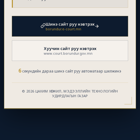
Шинэ сайт руу нэвтрэх
borundur.e-court.mn
Хуучин сайт руу нэвтрэх
www.court.borundur.gov.mn
6
секундийн дараа шинэ сайт руу автоматаар шилжинэ
© 2026 ЦАХИМ ХӨГЖИЛ, МЭДЭЭЛЛИЙН ТЕХНОЛОГИЙН
УДИРДЛАГЫН ГАЗАР