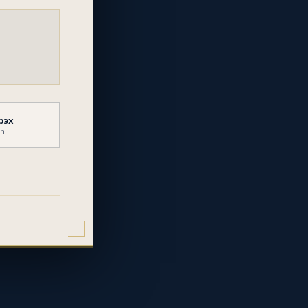
рэх
mn