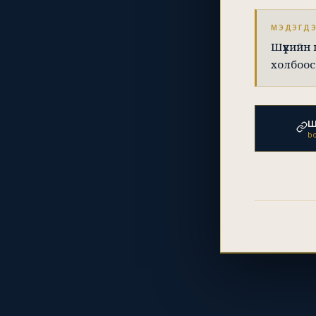
МЭДЭГД
Шүүхийн
холбоос
Ш
bo