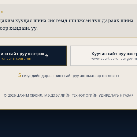
ЭЛ
 цахим хуудас шинэ системд шилжсэн тул дараах шинэ
оор хандана уу.
инэ сайт руу нэвтрэх
Хуучин сайт руу нэвт
rundur.e-court.mn
www.court.borundur.gov.
5
секундийн дараа шинэ сайт руу автоматаар шилжинэ
© 2026 ЦАХИМ ХӨГЖИЛ, МЭДЭЭЛЛИЙН ТЕХНОЛОГИЙН УДИРДЛАГЫН ГАЗАР