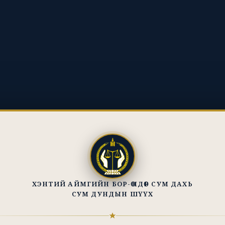
ХЭНТИЙ АЙМГИЙН БОР-ӨНДӨР СУМ ДАХЬ
СУМ ДУНДЫН ШҮҮХ