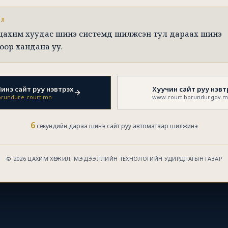
ЭЛ
 цахим хуудас шинэ системд шилжсэн тул дараах шинэ
оор хандана уу.
инэ сайт руу нэвтрэх
Хуучин сайт руу нэвт
rundur.e-court.mn
www.court.borundur.gov.
6
секундийн дараа шинэ сайт руу автоматаар шилжинэ
© 2026 ЦАХИМ ХӨГЖИЛ, МЭДЭЭЛЛИЙН ТЕХНОЛОГИЙН УДИРДЛАГЫН ГАЗАР