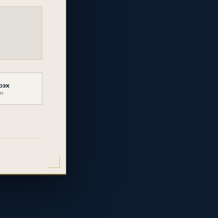
рэх
mn