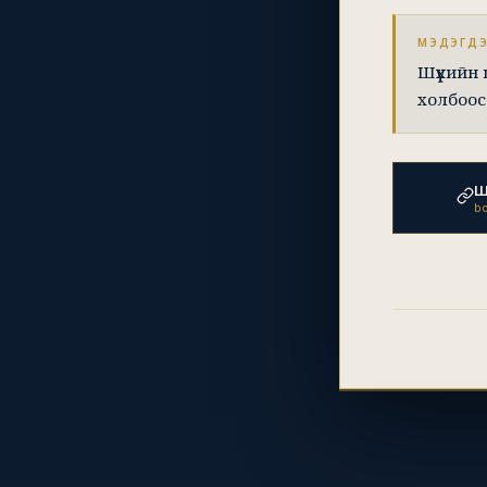
МЭДЭГД
Шүүхийн
холбоос
Ш
bo