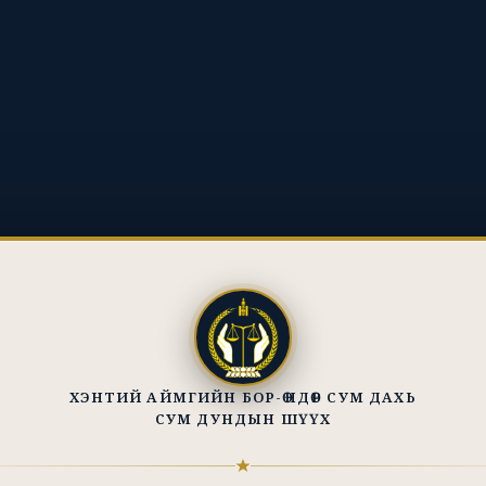
ХЭНТИЙ АЙМГИЙН БОР-ӨНДӨР СУМ ДАХЬ
СУМ ДУНДЫН ШҮҮХ