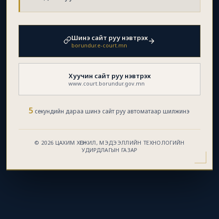
Шинэ сайт руу нэвтрэх
borundur.e-court.mn
Хуучин сайт руу нэвтрэх
www.court.borundur.gov.mn
5
секундийн дараа шинэ сайт руу автоматаар шилжинэ
© 2026 ЦАХИМ ХӨГЖИЛ, МЭДЭЭЛЛИЙН ТЕХНОЛОГИЙН
УДИРДЛАГЫН ГАЗАР