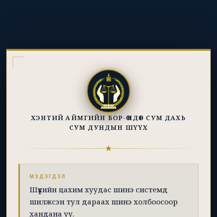
ХЭНТИЙ АЙМГИЙН БОР-ӨНДӨР СУМ ДАХЬ
СУМ ДУНДЫН ШҮҮХ
МЭДЭГДЭЛ
Шүүхийн цахим хуудас шинэ системд
шилжсэн тул дараах шинэ холбоосоор
хандана уу.