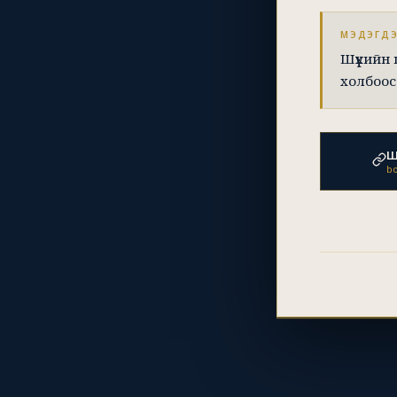
МЭДЭГД
Шүүхийн
холбоос
Ш
bo