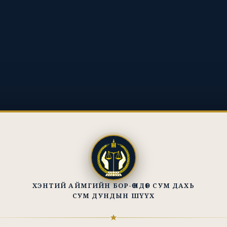
ХЭНТИЙ АЙМГИЙН БОР-ӨНДӨР СУМ ДАХЬ
СУМ ДУНДЫН ШҮҮХ