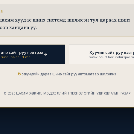
ЭЛ
 цахим хуудас шинэ системд шилжсэн тул дараах шинэ
оор хандана уу.
инэ сайт руу нэвтрэх
Хуучин сайт руу нэвт
rundur.e-court.mn
www.court.borundur.gov.
6
секундийн дараа шинэ сайт руу автоматаар шилжинэ
© 2026 ЦАХИМ ХӨГЖИЛ, МЭДЭЭЛЛИЙН ТЕХНОЛОГИЙН УДИРДЛАГЫН ГАЗАР