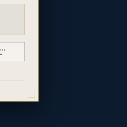
рэх
mn