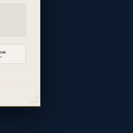
рэх
mn