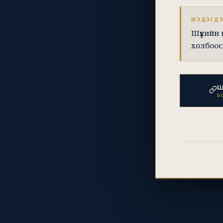
МЭДЭГД
Шүүхийн
холбоос
Ш
bo