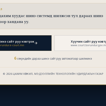
ЭЛ
 цахим хуудас шинэ системд шилжсэн тул дараах шинэ
оор хандана уу.
инэ сайт руу нэвтрэх
Хуучин сайт руу нэвт
rundur.e-court.mn
www.court.borundur.gov.
6
секундийн дараа шинэ сайт руу автоматаар шилжинэ
© 2026 ЦАХИМ ХӨГЖИЛ, МЭДЭЭЛЛИЙН ТЕХНОЛОГИЙН УДИРДЛАГЫН ГАЗАР