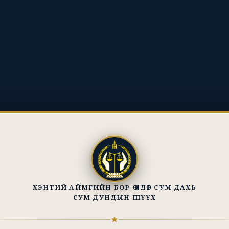
ХЭНТИЙ АЙМГИЙН БОР-ӨНДӨР СУМ ДАХЬ
СУМ ДУНДЫН ШҮҮХ