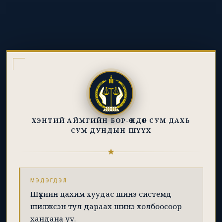
ХЭНТИЙ АЙМГИЙН БОР-ӨНДӨР СУМ ДАХЬ
СУМ ДУНДЫН ШҮҮХ
МЭДЭГДЭЛ
Шүүхийн цахим хуудас шинэ системд
шилжсэн тул дараах шинэ холбоосоор
хандана уу.