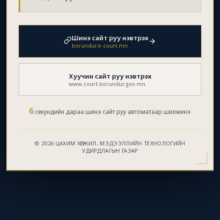
Шинэ сайт руу нэвтрэх
borundur.e-court.mn
Хуучин сайт руу нэвтрэх
www.court.borundur.gov.mn
6
секундийн дараа шинэ сайт руу автоматаар шилжинэ
© 2026 ЦАХИМ ХӨГЖИЛ, МЭДЭЭЛЛИЙН ТЕХНОЛОГИЙН
УДИРДЛАГЫН ГАЗАР